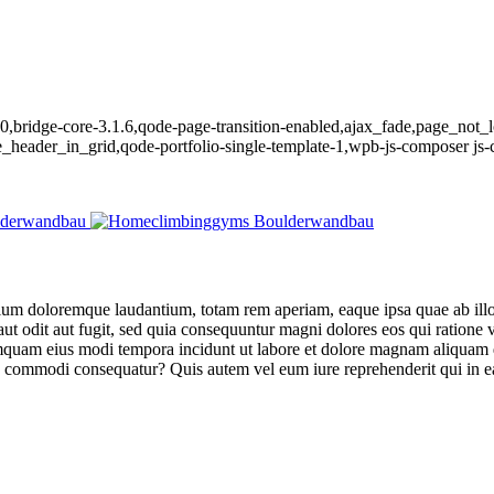
-340,bridge-core-3.1.6,qode-page-transition-enabled,ajax_fade,page_not
_header_in_grid,qode-portfolio-single-template-1,wpb-js-composer js
tium doloremque laudantium, totam rem aperiam, eaque ipsa quae ab illo in
ut odit aut fugit, sed quia consequuntur magni dolores eos qui ratione
n numquam eius modi tempora incidunt ut labore et dolore magnam aliqua
ea commodi consequatur? Quis autem vel eum iure reprehenderit qui in ea