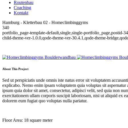
Routenbau
Coaching
Kontakt
Hamburg - Kletterbau 02 - Homeclimbinggyms
340
portfolio_page-template-default,single,single-portfolio_page,postid
child-theme-ver-1.0.0,qode-theme-ver-30.4.1,qode-theme-bridge,qode
About This Project
Sed ut perspiciatis unde omnis iste natus error sit voluptatem accusan
explicabo. Nemo enim ipsam voluptatem quia voluptas sit aspernatur a
ipsum quia dolor sit amet, consectetur, adipisci velit, sed quia no
exercitationem ullam corporis suscipit laboriosam, nisi ut aliquid ex 
dolorem eum fugiat quo voluptas nulla pariatur.
Floor Area: 18 square meter