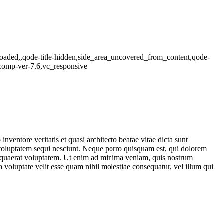
_loaded,,qode-title-hidden,side_area_uncovered_from_content,qode-
-comp-ver-7.6,vc_responsive
ventore veritatis et quasi architecto beatae vitae dicta sunt
 voluptatem sequi nesciunt. Neque porro quisquam est, qui dolorem
m quaerat voluptatem. Ut enim ad minima veniam, quis nostrum
 voluptate velit esse quam nihil molestiae consequatur, vel illum qui