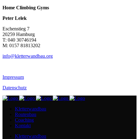
Home Climbing Gyms
Peter Lelek
Eschenstieg 7
20259 Hamburg
T: 040 30746194
M: 0157 81813202
info@kletterwandbau.org
Impressum
Datenschutz
Kletterwandbau
Routenbau
Coaching
Kontakt
Kletterwandbau