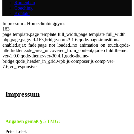
Routenbau
Coaching
Kontakt
Impressum - Homeclimbinggyms
163
page-template,page-template-full_width,page-template-full_width-
php,page,page-id-163,bridge-core-3.1.6,qode-page-transition-
enabled,ajax_fade,page_not_loaded,,no_animation_on_touch,qode-
title-hidden,side_area_uncovered_from_content,qode-child-theme-
ver-1.0.0,qode-theme-ver-30.4.1,qode-theme-
bridge,qode_header_in_grid,wpb-js-composer js-comp-ver-
7.6,vc_responsive
Impressum
Angaben gemäß § 5 TMG:
Peter Lelek